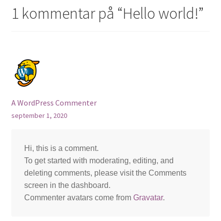
1 kommentar på “
Hello world!
”
My account
Om FEELGOOD
Personvernerklæring
Sample Page
A WordPress Commenter
september 1, 2020
Spørsmål
Vilkår for kjøp
Hi, this is a comment.
To get started with moderating, editing, and
deleting comments, please visit the Comments
screen in the dashboard.
Commenter avatars come from
Gravatar
.