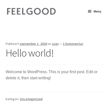
Hopp
Hopp
Meny
til
til
navigasjon
innhold
Hjem
Annonsering
Publisert
september 1, 2020
av
user
—
1 kommentar
Hello world!
Butikk
Continue with Vipps
Welcome to WordPress. This is your first post. Edit or
Forhandlere
delete it, then start writing!
Handlekurv
Kategori:
Uncategorized
Kasse