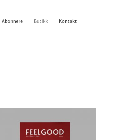
Abonnere
Butikk
Kontakt
ekurv
Kasse
My account
Om FEELGOOD
g
Sample Page
Spørsmål
Vilkår for kjøp