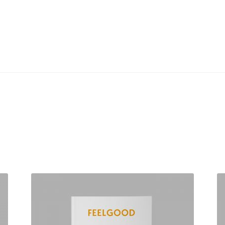
Hjem
Annonsering
Butikk
Continue with Vipps
Forhandlere
Handl
Personvernerklærin